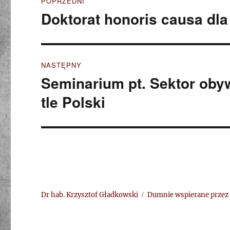
POPRZEDNI
wpisu
Doktorat honoris causa dla 
Poprzedni
wpis:
NASTĘPNY
Seminarium pt. Sektor obyw
Następny
wpis:
tle Polski
Dr hab. Krzysztof Gładkowski
Dumnie wspierane przez