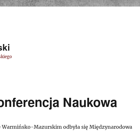
ski
skiego
onferencja Naukowa
ie Warmińsko-Mazurskim odbyła się Międzynarodowa