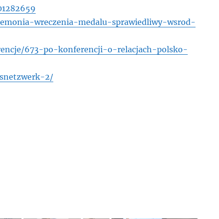
/01282659
eremonia-wreczenia-medalu-sprawiedliwy-wsrod-
encje/673-po-konferencji-o-relacjach-polsko-
gsnetzwerk-2/