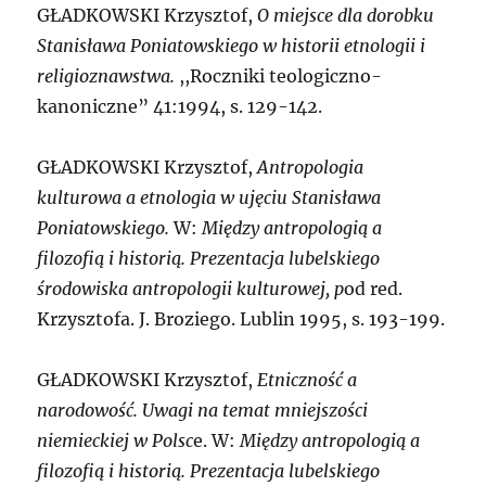
G
ŁADKOWSKI Krzysztof,
O miejsce dla dorobku
Stanisława Poniatowskiego w historii etnologii i
religioznawstwa.
,,Roczniki teologiczno-
kanoniczne” 41:1994, s. 129-142.
G
ŁADKOWSKI Krzysztof,
Antropologia
kulturowa a etnologia w ujęciu Stanisława
Poniatowskiego.
W:
Między antropologią a
filozofią i historią. Prezentacja lubelskiego
środowiska antropologii kulturowej, p
od red.
Krzysztofa. J. Broziego. Lublin 1995, s. 193-199.
G
ŁADKOWSKI Krzysztof,
Etniczność a
narodowość. Uwagi na temat mniejszości
niemieckiej w Polsc
e. W:
Między antropologią a
filozofią i historią. Prezentacja lubelskiego