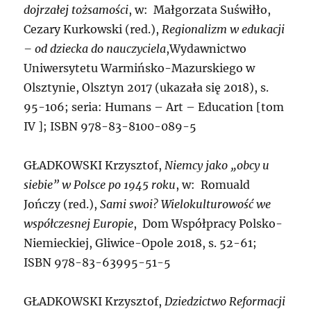
dojrzałej tożsamości
, w: Małgorzata Suświłło,
Cezary Kurkowski (red.),
Regionalizm w edukacji
– od dziecka do nauczyciela
,Wydawnictwo
Uniwersytetu Warmińsko-Mazurskiego w
Olsztynie, Olsztyn 2017 (ukazała się 2018), s.
95-106; seria: Humans – Art – Education [tom
IV ]; ISBN 978-83-8100-089-5
GŁADKOWSKI
Krzysztof,
Niemcy jako „obcy u
siebie” w Polsce po 1945 roku
, w: Romuald
Jończy (red.),
Sami swoi? Wielokulturowość we
współczesnej Europie
, Dom Współpracy Polsko-
Niemieckiej, Gliwice-Opole 2018, s. 52-61;
ISBN 978-83-63995-51-5
GŁADKOWSKI
Krzysztof,
Dziedzictwo Reformacji