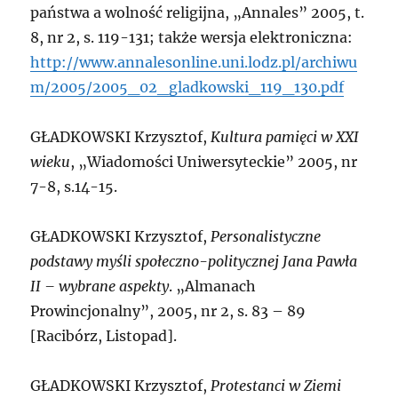
państwa a wolność religijna, „Annales” 2005, t.
8, nr 2, s. 119-131; także wersja elektroniczna:
http://www.annalesonline.uni.lodz.pl/archiwu
m/2005/2005_02_gladkowski_119_130.pdf
G
ŁADKOWSKI Krzysztof,
Kultura pamięci w XXI
wieku
, „Wiadomości Uniwersyteckie” 2005, nr
7-8, s.14-15.
G
ŁADKOWSKI Krzysztof,
Personalistyczne
podstawy myśli społeczno-politycznej Jana Pawła
II – wybrane aspekty
. „Almanach
Prowincjonalny”, 2005, nr 2, s. 83 – 89
[Racibórz, Listopad].
G
ŁADKOWSKI Krzysztof,
Protestanci w Ziemi