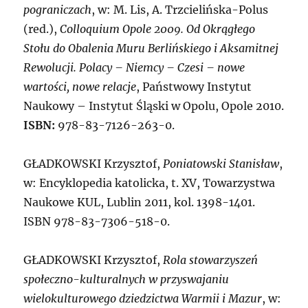
pograniczach
, w: M. Lis, A. Trzcielińska-Polus
(red.),
Colloquium Opole 2009. Od Okrągłego
Stołu do Obalenia Muru Berlińskiego i Aksamitnej
Rewolucji. Polacy – Niemcy – Czesi – nowe
wartości, nowe relacje
, Państwowy Instytut
Naukowy – Instytut Śląski w Opolu, Opole 2010.
ISBN:
978-83-7126-263-0.
G
ŁADKOWSKI Krzysztof,
Poniatowski Stanisław
,
w: Encyklopedia katolicka, t. XV, Towarzystwa
Naukowe KUL, Lublin 2011, kol. 1398-1401.
ISBN 978-83-7306-518-0.
G
ŁADKOWSKI Krzysztof,
Rola stowarzyszeń
społeczno-kulturalnych w przyswajaniu
wielokulturowego dziedzictwa Warmii i Mazur
, w: