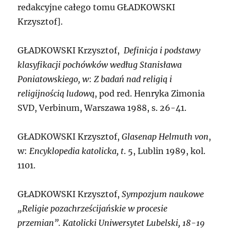
redakcyjne całego tomu
G
ŁADKOWSKI
Krzysztof
].
G
ŁADKOWSKI Krzysztof,
Definicja i podstawy
klasyfikacji pochówków według Stanisława
Poniatowskiego, w
:
Z badań nad religią i
religijnością ludową
, pod red. Henryka Zimonia
SVD, Verbinum, Warszawa 1988, s. 26-41.
G
ŁADKOWSKI Krzysztof,
Glasenap Helmuth von
,
w:
Encyklopedia katolicka, t
. 5, Lublin 1989, kol.
1101.
G
ŁADKOWSKI Krzysztof,
Sympozjum naukowe
„Religie pozachrześcijańskie w procesie
przemian”. Katolicki Uniwersytet Lubelski, 18-19