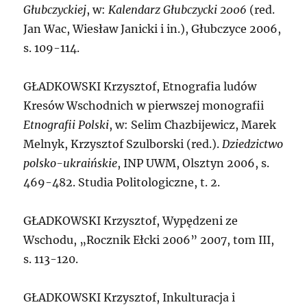
Głubczyckiej
, w:
Kalendarz Głubczycki 2006
(red.
Jan Wac, Wiesław Janicki i in.), Głubczyce 2006,
s. 109-114.
G
ŁADKOWSKI Krzysztof,
Etnografia ludów
Kresów Wschodnich w pierwszej monografii
Etnografii Polski
, w: Selim Chazbijewicz, Marek
Melnyk, Krzysztof Szulborski (red.).
Dziedzictwo
polsko-ukraińskie
, INP UWM, Olsztyn 2006, s.
469-482. Studia Politologiczne, t. 2.
G
ŁADKOWSKI Krzysztof,
Wypędzeni ze
Wschodu, „Rocznik Ełcki 2006” 2007, tom III,
s. 113-120.
G
ŁADKOWSKI Krzysztof,
Inkulturacja i