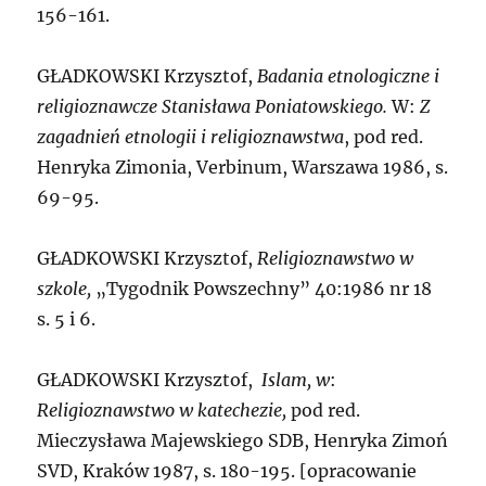
156-161.
G
ŁADKOWSKI Krzysztof,
Badania etnologiczne i
religioznawcze Stanisława Poniatowskiego.
W:
Z
zagadnień etnologii i religioznawstwa
, pod red.
Henryka Zimonia, Verbinum, Warszawa 1986, s.
69-95.
G
ŁADKOWSKI Krzysztof,
Religioznawstwo w
szkole,
„Tygodnik Powszechny” 40:1986 nr 18
s. 5 i 6.
G
ŁADKOWSKI Krzysztof,
Islam, w
:
Religioznawstwo w katechezie,
pod red.
Mieczysława Majewskiego SDB, Henryka Zimoń
SVD, Kraków 1987, s. 180-195. [opracowanie