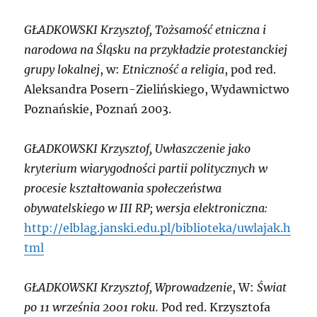
G
ŁADKOWSKI Krzysztof,
Tożsamość etniczna i
narodowa na Śląsku na przykładzie protestanckiej
grupy lokalnej
, w:
Etniczność a religia
, pod red.
Aleksandra Posern-Zielińskiego, Wydawnictwo
Poznańskie, Poznań 2003.
G
ŁADKOWSKI Krzysztof,
Uwłaszczenie jako
kryterium wiarygodności partii politycznych w
procesie kształtowania społeczeństwa
obywatelskiego w III RP; wersja elektroniczna:
http://elblag.janski.edu.pl/biblioteka/uwlajak.h
tml
G
ŁADKOWSKI Krzysztof,
Wprowadzenie
, W:
Świat
po 11 września 2001 roku.
Pod red. Krzysztofa