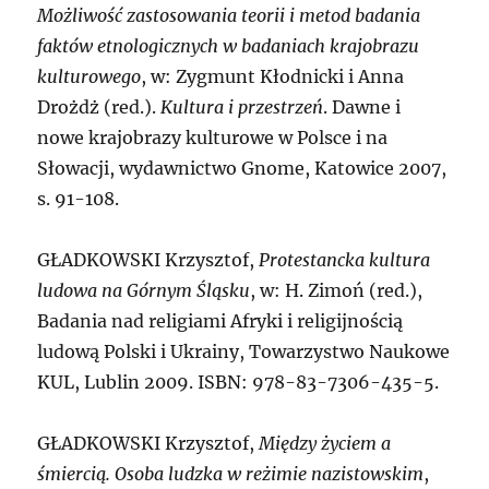
Możliwość zastosowania teorii i metod badania
faktów etnologicznych w badaniach krajobrazu
kulturowego
, w: Zygmunt Kłodnicki i Anna
Drożdż (red.).
Kultura i przestrzeń
. Dawne i
nowe krajobrazy kulturowe w Polsce i na
Słowacji, wydawnictwo Gnome, Katowice 2007,
s. 91-108.
G
ŁADKOWSKI Krzysztof,
Protestancka kultura
ludowa na Górnym Śląsku
, w: H. Zimoń (red.),
Badania nad religiami Afryki i religijnością
ludową Polski i Ukrainy, Towarzystwo Naukowe
KUL, Lublin 2009. ISBN: 978-83-7306-435-5.
G
ŁADKOWSKI Krzysztof,
Między życiem a
śmiercią. Osoba ludzka w reżimie nazistowskim
,