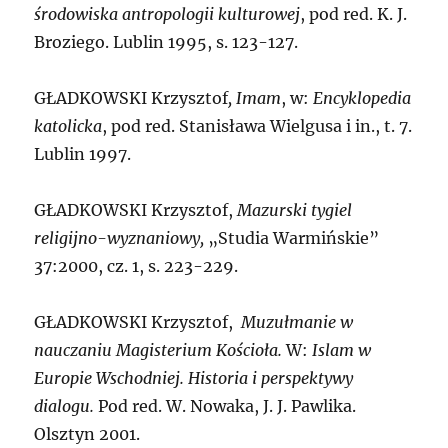
środowiska antropologii kulturowej
, pod red. K. J.
Broziego. Lublin 1995, s. 123-127.
G
ŁADKOWSKI Krzysztof
,
Imam
, w:
Encyklopedia
katolicka
, pod red. Stanisława Wielgusa i in., t. 7.
Lublin 1997.
G
ŁADKOWSKI Krzysztof,
Mazurski tygiel
religijno-wyznaniowy,
„Studia Warmińskie”
37:2000, cz. 1, s. 223-229.
G
ŁADKOWSKI Krzysztof,
Muzułmanie w
nauczaniu Magisterium Kościoła.
W:
Islam w
Europie Wschodniej. Historia i perspektywy
dialogu.
Pod red. W. Nowaka, J. J. Pawlika.
Olsztyn 2001.