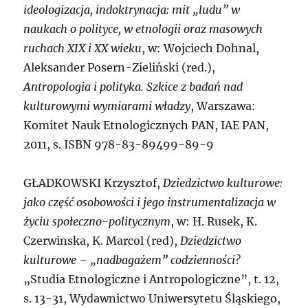
ideologizacja, indoktrynacja: mit „ludu” w
naukach o polityce, w etnologii oraz masowych
ruchach XIX i XX wieku
, w: Wojciech Dohnal,
Aleksander Posern-Zieliński (red.),
Antropologia i polityka. Szkice z badań nad
kulturowymi wymiarami władzy
, Warszawa:
Komitet Nauk Etnologicznych PAN, IAE PAN,
2011, s. ISBN 978-83-89499-89-9
G
ŁADKOWSKI Krzysztof,
Dziedzictwo kulturowe:
jako część osobowości i jego instrumentalizacja w
życiu społeczno-politycznym
, w: H. Rusek, K.
Czerwinska, K. Marcol (red),
Dziedzictwo
kulturowe – „nadbagażem” codzienności?
„Studia Etnologiczne i Antropologiczne”, t. 12,
s. 13-31, Wydawnictwo Uniwersytetu Śląskiego,