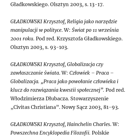
Gładkowskiego. Olsztyn 2003, s. 13-17.
G
ŁADKOWSKI Krzysztof,
Religia jako narzędzie
manipulacji w polityce
. W:
Świat po 11 września
2001 roku.
Pod red. Krzysztofa Gładkowskiego.
Olsztyn 2003, s. 93-103.
G
ŁADKOWSKI Krzysztof,
Globalizacja czy
zawłaszczanie świata
. W:
Człowiek – Praca –
Globalizacja. „Praca jako powołanie człowieka i
klucz do rozwiązania kwestii społecznej”.
Pod red.
Włodzimierza Dłubacza. Stowarzyszenie
„Civitas Christiana”. Nowy Sącz 2003, 81-93.
G
ŁADKOWSKI Krzysztof,
Hainchelin Charles
. W:
Powszechna Encyklopedia Filozofii.
Polskie