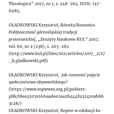
Theologica” 2017, nr 1, s. 248-264. ISSN: 137-
6985.
GŁADKOWSKI
Krzysztof,
Rösnitz/Rozumice.
Polifoniczność górnośląskiej tradycji
protestanckiej
, „Zeszyty Naukowe KUL” 2017,
vol. 60, nr 2 (238), s. 265-282
(http://www.kul.pl/files/102/articles/2017_2/17
_k.gladkowski.pdf)
GŁADKOWSKI
Krzysztof,
Jak
rozumieć
pojęcie
s
połeczeństwa obywatelskiego?
(https://www.ropwwm.org.pl/pobierz-
plik/fdea3207e166aadee2aa2b444f932410ab86
3c28/)
GŁADKOWSKI
Krzysztof,
Region w edukacji ku