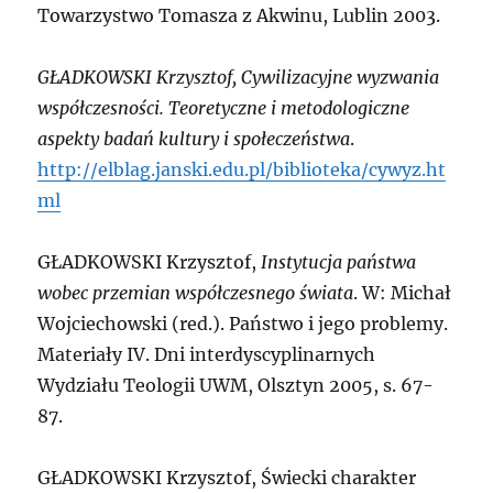
Towarzystwo Tomasza z Akwinu, Lublin 2003.
G
ŁADKOWSKI Krzysztof,
Cywilizacyjne wyzwania
współczesności. Teoretyczne i metodologiczne
aspekty badań kultury i społeczeństwa
.
http://elblag.janski.edu.pl/biblioteka/cywyz.ht
ml
G
ŁADKOWSKI Krzysztof,
Instytucja państwa
wobec przemian współczesnego świata
. W: Michał
Wojciechowski (red.). Państwo i jego problemy.
Materiały IV. Dni interdyscyplinarnych
Wydziału Teologii UWM, Olsztyn 2005, s. 67-
87.
G
ŁADKOWSKI Krzysztof,
Świecki charakter