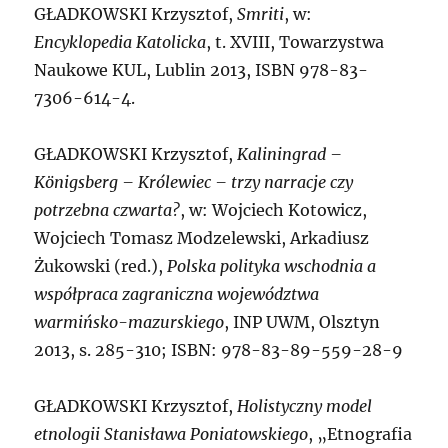
G
ŁADKOWSKI Krzysztof,
Smriti
, w:
Encyklopedia Katolicka
, t. XVIII, Towarzystwa
Naukowe KUL, Lublin 2013, ISBN 978-83-
7306-614-4.
G
ŁADKOWSKI Krzysztof,
Kaliningrad –
Königsberg – Królewiec – trzy narracje czy
potrzebna czwarta?
, w: Wojciech Kotowicz,
Wojciech Tomasz Modzelewski, Arkadiusz
Żukowski (red.),
Polska polityka wschodnia a
współpraca zagraniczna województwa
warmińsko-mazurskiego
, INP UWM, Olsztyn
2013, s. 285-310; ISBN: 978-83-89-559-28-9
G
ŁADKOWSKI Krzysztof,
Holistyczny model
etnologii Stanisława Poniatowskiego
, „Etnografia