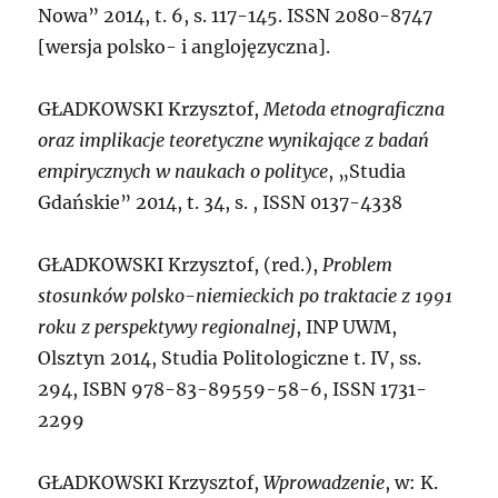
Nowa” 2014, t. 6, s. 117-145. ISSN 2080-8747
[wersja polsko- i anglojęzyczna].
G
ŁADKOWSKI Krzysztof,
Metoda etnograficzna
oraz implikacje teoretyczne wynikające z badań
empirycznych w naukach o polityce
, „Studia
Gdańskie” 2014, t. 34, s. , ISSN 0137-4338
G
ŁADKOWSKI Krzysztof,
(red.),
Problem
stosunków polsko-niemieckich po traktacie z 1991
roku z perspektywy regionalnej
, INP UWM,
Olsztyn 2014, Studia Politologiczne t. IV, ss.
294, ISBN 978-83-89559-58-6, ISSN 1731-
2299
GŁADKOWSKI
Krzysztof,
Wprowadzenie
, w: K.