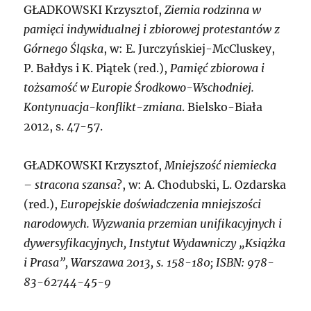
G
ŁADKOWSKI Krzysztof,
Ziemia rodzinna w
pamięci indywidualnej i zbiorowej protestantów z
Górnego Śląska
, w: E. Jurczyńskiej-McCluskey,
P. Bałdys i K. Piątek (red.),
Pamięć zbiorowa i
tożsamość w Europie Środkowo-Wschodniej.
Kontynuacja-konflikt-zmiana
. Bielsko-Biała
2012, s. 47-57.
G
ŁADKOWSKI Krzysztof,
Mniejszość niemiecka
– stracona szansa
?, w: A. Chodubski, L. Ozdarska
(red.),
Europejskie doświadczenia mniejszości
narodowych. Wyzwania przemian unifikacyjnych i
dywersyfikacyjnych
, Instytut Wydawniczy „Książka
i Prasa”, Warszawa 2013, s. 158-180; ISBN: 978-
83-62744-45-9