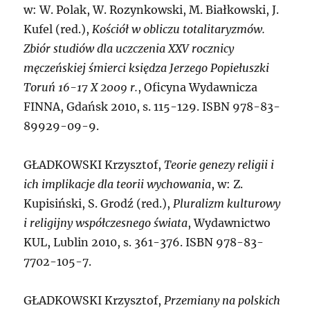
w: W. Polak, W. Rozynkowski, M. Białkowski, J.
Kufel (red.),
Kościół w obliczu totalitaryzmów.
Zbiór studiów dla uczczenia XXV rocznicy
męczeńskiej śmierci księdza Jerzego Popiełuszki
Toruń 16-17 X 2009 r.
, Oficyna Wydawnicza
FINNA, Gdańsk 2010, s. 115-129. ISBN 978-83-
89929-09-9.
G
ŁADKOWSKI Krzysztof,
Teorie genezy religii i
ich implikacje dla teorii wychowania
, w: Z.
Kupisiński, S. Grodź (red.),
Pluralizm kulturowy
i religijny współczesnego świata
, Wydawnictwo
KUL, Lublin 2010, s. 361-376. ISBN 978-83-
7702-105-7.
G
ŁADKOWSKI Krzysztof,
Przemiany na polskich