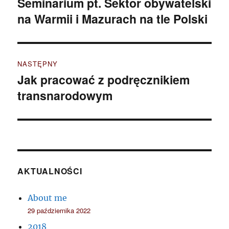
Seminarium pt. Sektor obywatelski
Poprzedni
na Warmii i Mazurach na tle Polski
wpis:
NASTĘPNY
Jak pracować z podręcznikiem
Następny
transnarodowym
wpis:
AKTUALNOŚCI
About me
29 października 2022
2018