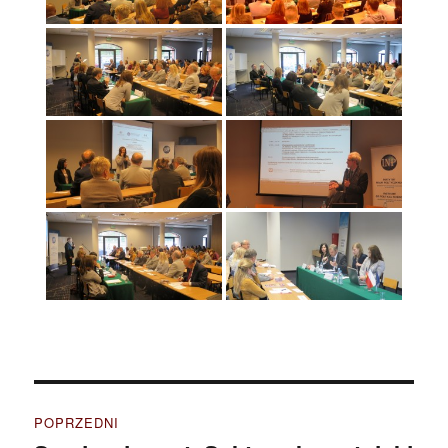
Nawigacja
POPRZEDNI
wpisu